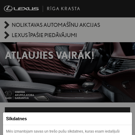
NOLIKTAVAS AUTOMAŠĪNU AKCIJAS
LEXUS ĪPAŠIE PIEDĀVĀJUMI
ATĻAUJIES VAIRĀK!
VĒLOS SAŅEMT PIEDĀVĀJUMU!
Sīkdatnes
Vārds
*
Uzvārds
*
Mēs izmantojam savas un trešo pušu sīkdatnes, kuras esam iedalījuši