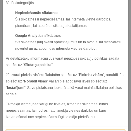
šādās kategorijās:
Nepieciešamās sīkdatnes
E-pasts
*
Tālrunis
*
Šīs sīkdatnes ir nepieciešamas, lai interneta vietne darbotos,
piemēram, lai atcerētos sīkdatņu iestatījumus.
Google Analytics sīkdatnes
Vēlamais saziņas veids
*
Šīs sīkdatnes ļauj skaitīt apmeklējumus un to avotus, lai mēs varētu
Tālrunis
novērtēt un uzlabot mūsu interneta vietnes darbību.
E-pasts
Ar detalizētāku informāciju Jūs varat iepazīties sīkdatņu politikas sadaļā
Automašīna(s), kas mani interesē no esošā LEXUS RĪGA
spiežot uz “
Sīkdatņu politika
”.
KRASTA piedāvājuma klāsta un īpašas vajadzības (ja tādas
ir)
*
Jūs varat piekrist visām sīkdatnēm spiežot uz “
Piekrist visām
”, noraidīt tās
spiežot uz “
Noraidīt visas
” vai arī pielāgot savu izvēli spiežot uz
“
Iestatījumi
”. Savu piekrišanu jebkurā laikā varat mainīt sīkdatņu politikas
sadaļā.
Tīkmekļa vietne, neatkarīgi no izvēles, izmantos sīkdatnes, kuras
nepieciešamas, lai nodrošinātu tīmekļa vietnes darbību un kuru
Iesniedzot savus datus, Jūs piekrītat, ka dati tiks apstrādāti un
izmantošanai nav nepieciešams lūgt lietotāja piekrišanu.
uzglabāti. Lai nosūtītu tiešsaistes formu, Jums obligāti ir jāatzīmē
viena no iespējām attiecībā par Jūsu datu izmantošanu! Lūgums