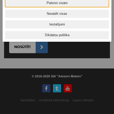
Piekrist visām
pirms lēmuma izdarīšanas iepazīties ar
DATU APSTRĀDES
ATRUNU
!
Noraidīt visas
Es piekrītu šeit norādītajiem nosacījumiem par maniem
personas datiem!
Iestatījumi
Es nepiekrītu šeit norādītajiem nosacījumiem par
maniem personas datiem!
Sīkdatņu politika
NOSŪTĪT!
© 2016-2026 SIA "Amserv Motors"
Sazināties
Juridiskā informācija
Lapas sākums