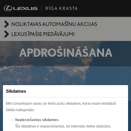
NOLIKTAVAS AUTOMAŠĪNU AKCIJAS
LEXUS ĪPAŠIE PIEDĀVĀJUMI
APDROŠINĀŠANA
Sīkdatnes
Mēs izmantojam savas un trešo pušu sīkdatnes, kuras esam iedalījuši
šādās kategorijās:
Nepieciešamās sīkdatnes
Šīs sīkdatnes ir nepieciešamas, lai interneta vietne darbotos,