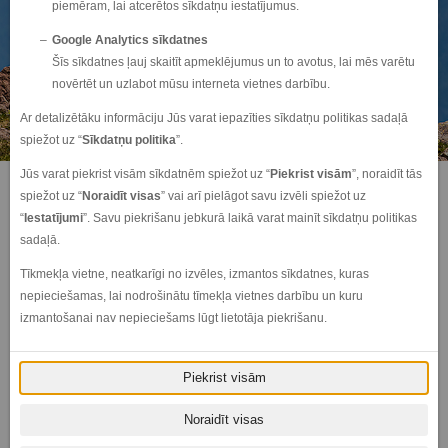
piemēram, lai atcerētos sīkdatņu iestatījumus.
Google Analytics sīkdatnes
Šīs sīkdatnes ļauj skaitīt apmeklējumus un to avotus, lai mēs varētu
novērtēt un uzlabot mūsu interneta vietnes darbību.
Ar detalizētāku informāciju Jūs varat iepazīties sīkdatņu politikas sadaļā
spiežot uz “
Sīkdatņu politika
”.
Jūs varat piekrist visām sīkdatnēm spiežot uz “
Piekrist visām
”, noraidīt tās
Iegādājoties jaunu automašīnu, papildus OCTA mēs noteikti iesakām
spiežot uz “
Noraidīt visas
” vai arī pielāgot savu izvēli spiežot uz
apdrošināt auto arī pēc KASKO programmas: pret zādzību, avārijā izraisītiem
“
Iestatījumi
”. Savu piekrišanu jebkurā laikā varat mainīt sīkdatņu politikas
bojājumiem, logu izsišanu, mantu zādzību no salona un citiem riskiem.
sadaļā.
KASKO apdrošināšana ir obligāta gadījumā, ja auto tiek pirkts uz līzinga.
Tīkmekļa vietne, neatkarīgi no izvēles, izmantos sīkdatnes, kuras
Iesakām padomāt arī par tā dēvēto „pasīvo apdrošināšanu”. Mūsu „Amserv
nepieciešamas, lai nodrošinātu tīmekļa vietnes darbību un kuru
Motors” servisā Jūs varat savu jauno auto aprīkot ar papildu signalizāciju,
izmantošanai nav nepieciešams lūgt lietotāja piekrišanu.
peidžeri vai imobilaizeru, kā arī pieslēgt to satelītmeklēšanas sistēmām.
Virkne apdrošināšanas sabiedrību iesaka šādi aprīkot dārgākus automašīnu
modeļus.
Piekrist visām
Klientu ērtībai „Amserv Motors” salonā uz vietas var pilnībā noformēt
Noraidīt visas
automašīnas apdrošināšanu (OCTA u.c.).