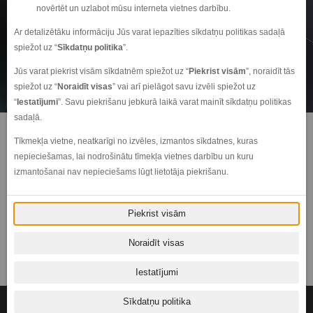
novērtēt un uzlabot mūsu interneta vietnes darbību.
Ar detalizētāku informāciju Jūs varat iepazīties sīkdatņu politikas sadaļā
spiežot uz “
Sīkdatņu politika
”.
Jūs varat piekrist visām sīkdatnēm spiežot uz “
Piekrist visām
”, noraidīt tās
spiežot uz “
Noraidīt visas
” vai arī pielāgot savu izvēli spiežot uz
“
Iestatījumi
”. Savu piekrišanu jebkurā laikā varat mainīt sīkdatņu politikas
sadaļā.
Būt automašīnas Lexus īpašniekam ir kaut kas vairāk par vienkāršām auto
Tīkmekļa vietne, neatkarīgi no izvēles, izmantos sīkdatnes, kuras
un tā saimnieka attiecībām. Tā ir abpusēja tiekšanās uz pilnību, ko sniedz
nepieciešamas, lai nodrošinātu tīmekļa vietnes darbību un kuru
pārliecība būt labākajam. Būt autosalonam, kas apkalpo augstākās klases
izmantošanai nav nepieciešams lūgt lietotāja piekrišanu.
zīmola auto, nozīmē perfektu veikumu visā tā sniegto pakalpojumu spektrā.
Viens no Eiropā pirmajiem LEXUS zīmola jaunās identitātes autocentriem
Piekrist visām
– LEXUS RĪGA KRASTA
Rīga, Krasta iela 3
Noraidīt visas
Iestatījumi
Sīkdatņu politika
© 2016-2026 SIA "Amserv Motors"