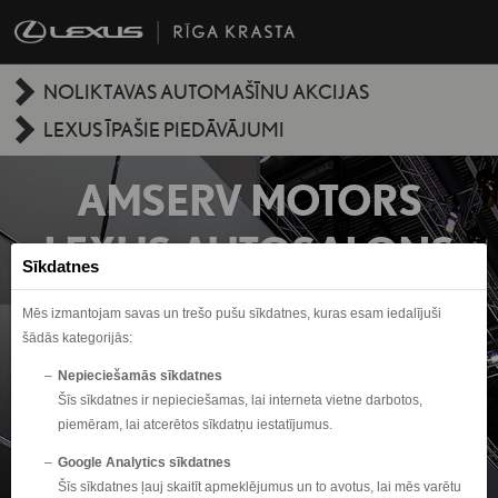
NOLIKTAVAS AUTOMAŠĪNU AKCIJAS
LEXUS ĪPAŠIE PIEDĀVĀJUMI
AMSERV MOTORS
LEXUS AUTOSALONS
Sīkdatnes
Mēs izmantojam savas un trešo pušu sīkdatnes, kuras esam iedalījuši
šādās kategorijās:
Nepieciešamās sīkdatnes
Šīs sīkdatnes ir nepieciešamas, lai interneta vietne darbotos,
piemēram, lai atcerētos sīkdatņu iestatījumus.
Google Analytics sīkdatnes
Šīs sīkdatnes ļauj skaitīt apmeklējumus un to avotus, lai mēs varētu